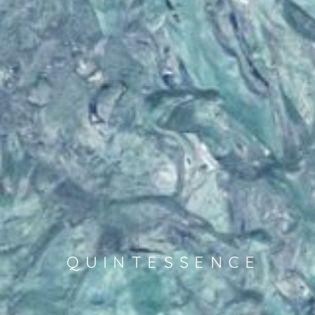
Q
U
I
N
T
E
S
S
E
N
C
E