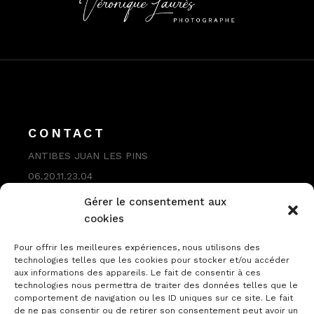
CONTACT
ANTIBES JUAN LES PINS
06.20.11.23.04
contact@veroniquelaures.com
Gérer le consentement aux
cookies
Pour offrir les meilleures expériences, nous utilisons des
technologies telles que les cookies pour stocker et/ou accéder
aux informations des appareils. Le fait de consentir à ces
technologies nous permettra de traiter des données telles que le
comportement de navigation ou les ID uniques sur ce site. Le fait
de ne pas consentir ou de retirer son consentement peut avoir un