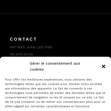
CONTACT
ANTIBES JUAN LES PINS
06.20.11.23.04
contact@veroniquelaures.com
Gérer le consentement aux
cookies
Pour offrir les meilleures expériences, nous utilisons des
technologies telles que les cookies pour stocker et/ou accéder
aux informations des appareils. Le fait de consentir à ces
technologies nous permettra de traiter des données telles que le
comportement de navigation ou les ID uniques sur ce site. Le fait
de ne pas consentir ou de retirer son consentement peut avoir un
effet négatif sur certaines caractéristiques et fonctions.