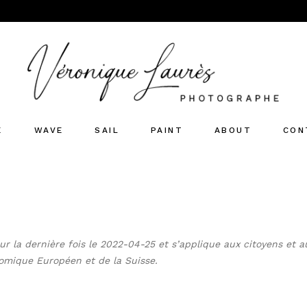
E
WAVE
SAIL
PAINT
ABOUT
CON
ur la dernière fois le 2022-04-25 et s’applique aux citoyens et a
omique Européen et de la Suisse.