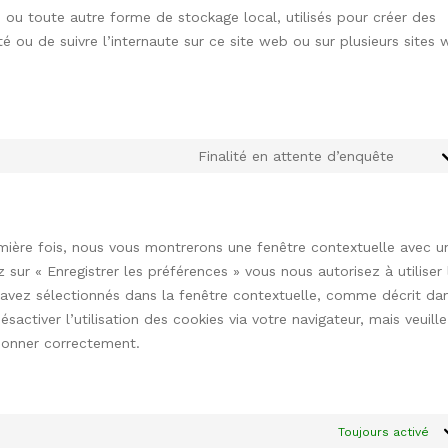
 ou toute autre forme de stockage local, utilisés pour créer des
ité ou de suivre l’internaute sur ce site web ou sur plusieurs sites
Finalité en attente d’enquête
Conse
to
servic
divers
emière fois, nous vous montrerons une fenêtre contextuelle avec u
 sur « Enregistrer les préférences » vous nous autorisez à utiliser 
 avez sélectionnés dans la fenêtre contextuelle, comme décrit da
activer l’utilisation des cookies via votre navigateur, mais veuill
tionner correctement.
Toujours activé