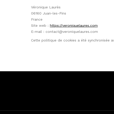
Véronique Laurès
06160 Juan-les-Pins
France
Site web :
https://veroniquelaures.com
E-mail :
moc.serualeuqinorev@tcatnoc
Cette politique de cookies a été synchronisée 