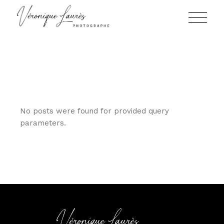
Skip
to
the
content
No posts were found for provided query
parameters.