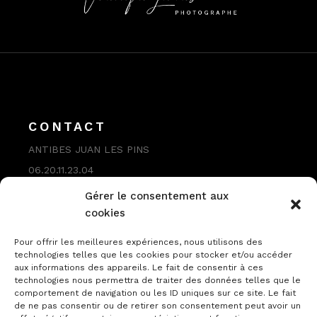
CONTACT
ANTIBES JUAN LES PINS
06.20.11.23.04
contact@veroniquelaures.com
Gérer le consentement aux
cookies
Pour offrir les meilleures expériences, nous utilisons des
technologies telles que les cookies pour stocker et/ou accéder
aux informations des appareils. Le fait de consentir à ces
technologies nous permettra de traiter des données telles que le
comportement de navigation ou les ID uniques sur ce site. Le fait
de ne pas consentir ou de retirer son consentement peut avoir un