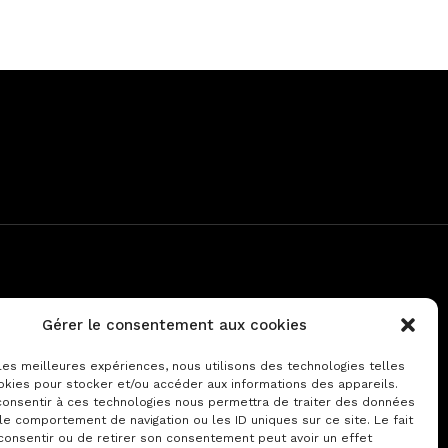
Gérer le consentement aux cookies
 les meilleures expériences, nous utilisons des technologies telles
okies pour stocker et/ou accéder aux informations des appareils.
 consentir à ces technologies nous permettra de traiter des données
le comportement de navigation ou les ID uniques sur ce site. Le fait
consentir ou de retirer son consentement peut avoir un effet