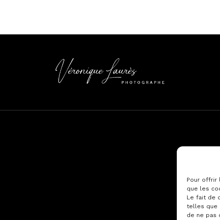
Pour offrir
que les co
Le fait de
telles que 
de ne pas 